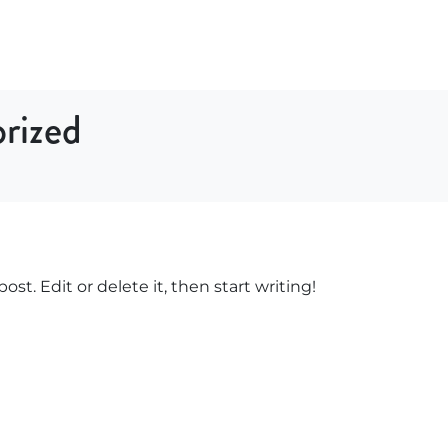
DEVENEZ MEMBRE
DONNEZ
DEVENEZ BÉNÉVOLE
rized
st. Edit or delete it, then start writing!